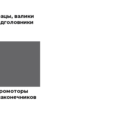
ацы, валики
одголовники
кромоторы
наконечников