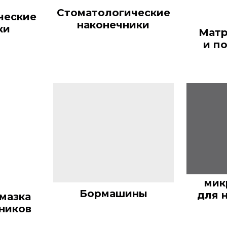
Стоматологические
ческие
наконечники
ки
Матр
и п
ми
Бормашины
для 
смазка
ников